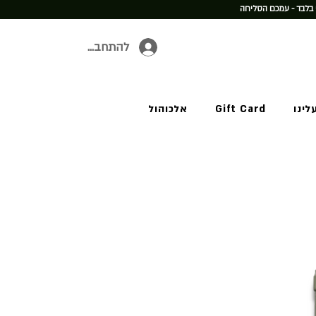
 בלבד - עמכם הסליחה
להתחברות
לינו
Gift Card
אלכוהול