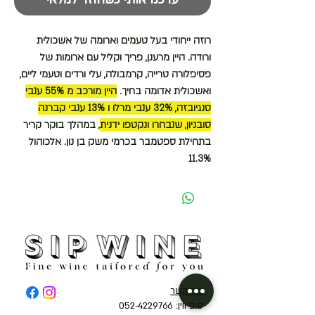
רוזה ייחודי בעל טעמים וארומה של אשכולית
ורודה. היין מרענן, פריך וקליל עם ארומות של
פסיפלורה טרייה, קרמבולה, עלי ורדים וטעמי ליים,
ואשכולית אדומה בחיך
.
היין מורכב מ 55% ענבי
סנגיובזה, 32% ענבי מרלו ו 13% ענבי קברנה
סובניון, שנבחרו ונקטפו ידנית
, במהלך בוקר קריר
בתחילת ספטמבר בכרמי משק בן נון. אלכוהול
11.3%
צור קשר
סיפ ווין: 052-4229766