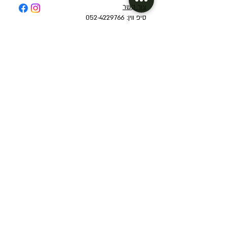
צור קשר
סיפ ווין: 052-4229766
sipwine.il@gmail.com
אודות
מועדון חברים
תקנון אתר ומדיניות פרטיות
קיצורי דרך
יינות לפי ארצות
יינות אדומים
אוסטרליה
יינות רוזה
איטליה
יינות לבנים
ארגנטינה
המומלצים שלנו לעכשיו
ארצות הברית
מיוחדים
יוון
מנוי יין
ישראל
שובר יין מתנה (Gift Card)
מרוקו
ניו זילנד
יקב פלטר
ספרד
יקב פינטו
פורטוגל
יקב שורשים
צ'ילה