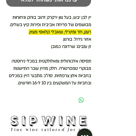
יין לבן יבש, בעל גוון ירקרק זהוב בוהק וניחוחות
מבושמים של פריחה אביבית ופירות קיץ בשלים.
רענן, חד ומינרלי, שאבלי קלאסי מצוין.
אזור גידול:
בורגון
זן ענבים:
שרדונה כמובן
תסיסה אלכוהולית ומאלולקטית במכלי נירוסטה
מבוקרי טמפרטורה. חלק מהיין עובר התיישנות
בחביות אלון צרפתיות. סה"כ מתבגר היין במכלים
ובחביות על המשקעים בין 10 ל-16 חודשים.