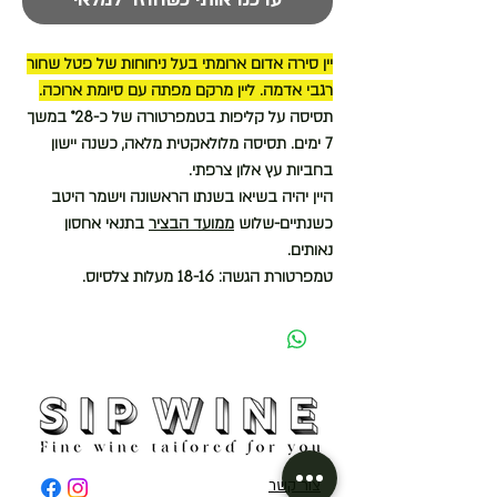
יין סירה אדום ארומתי בעל ניחוחות של פטל שחור
רגבי אדמה. ליין מרקם מפתה עם סיומת ארוכה.
תסיסה על קליפות בטמפרטורה של כ-°28 במשך
7 ימים. תסיסה מלולאקטית מלאה,
כשנה יישון
בחביות עץ אלון צרפתי.
היין יהיה בשיאו בשנתו הראשונה וישמר היטב
כשנתיים-שלוש
ממועד הבציר
בתנאי אחסון
נאותים.
טמפרטורת הגשה: 18-16 מעלות צלסיוס.
צור קשר