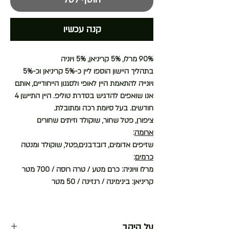
קנה עכשיו
90% מרלו, 5% קריניאן, 5% ויוניה
בתהליך היישון הוספו ליין כ-5% קריניאן וכ-5%
ויונייה להתאמת היין לאופי ולסגנון הייחודיים, אותם
אנו שואפים להדגיש בסדרת טוליפ. היין התיישן 4
חודשים. בעל סיומת רכה ומתובלת.
ציפורן, פטל שחור, שוקולד וזיתים שחורים
ארומה
:
שזיפים אדומים, דובדבנים,פטל, שוקולד ומנטה
כרמים
:
מרלו וויוניה: כרם מטע / טרה רוסה / 700 מטר
קריניאן: בינימינה / רנזינה / 50 מטר
על היקב