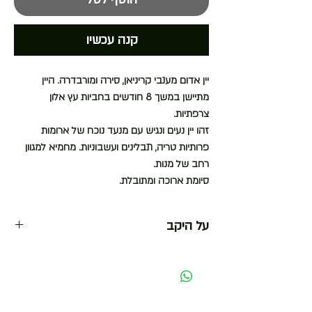
קנה עכשיו
יין אדום מענבי קריניאן, סירה ומורבדרה. היין
מתיישן
במשך 8 חודשים בחביות עץ אלון
צרפתיות.
זהו יין נעים ונגיש עם מנעד נוכח של ארומות
פרותיות טריה
, תבלינים ועשבוניות. מחמיא למגוון
רחב של מנות.
סיומת ארוכה ומתובלת.
על היקב
יקב מאיה הוא יקב בוטיק עם קונספט חדשני ופורץ דרך.
היקב, הוקם על יד בעלי יקב טוליפ,רועי יצחקי ומשפחת
ויסמן ומייצר יינות איכות בסגנון ישראלי-ים תיכוני שנועדו
ליצור התאמה מושלמת לעולם הקולינריה הים תיכונית,
לצד הניחוחות, הטעמים, האקלים, האווירה והתרבות.