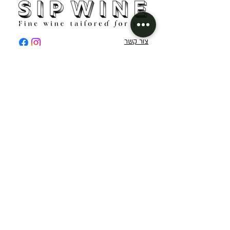
בשביל להגיע לתוצר המושלם, צירפנו לצוות היקב
מומחים מן השורה הראשונה שמנצחים על היין של
מאיה. השניים פרופסורים יווניים, מהמובילים בתחומם
צור קשר
בגידול גפנים ועשיית יין ים תיכוני.
סיפ ווין: 052-4229766
היינן, הפרופ’ יאניס פראסקבופולוס והמומחה לגפנים ים
sipwine.il@gmail.com
תיכוניות, הפרופ’ קוסטאס בקיאסטס, חברו ליינן דוד
בר-אילן ויחד הם יוצרים את הבלנדים המרתקים
אודות
והייחודיים של מאיה.
מועדון חברים
תקנון אתר ומדיניות פרטיות
קיצורי דרך
יינות לפי ארצות
יינות אדומים
אוסטרליה
יינות רוזה
איטליה
יינות לבנים
ארגנטינה
המומלצים שלנו לעכשיו
ארצות הברית
מיוחדים
יוון
מנוי יין
ישראל
שובר יין מתנה (Gift Card)
מרוקו
ניו זילנד