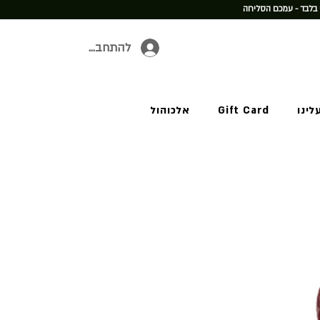
 בלבד - עמכם הסליחה
להתחברות
לינו
Gift Card
אלכוהול