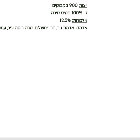
ייצור:
900 בקבוקים
זן:
100% פטיט סירה
אלכוהול:
12.5%
אדמה:
אדמת גיר, הרי ירושלים. טרה רוסה וגיר, עמ