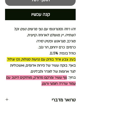
קנה עכשיו
זהו רוזה גסטרונומי עם גוף מרשים נעים וקל
לשתייה. יין מושלם לארוחה קייצית.
מורכב מגראנש ופטיט סירה
כרמים: כרם ירוחם, הר נגב.
כוהל בנפח: 11.5%.
בעין: צבע וורוד בוהק עם נגיעות סגולות, נקי וצלול.
באף: בוקה עשיר של פירות אדומים, ואשכוליות
לצד ארומות של לוונדר ותבלינים.
בחיך:
גוף עשיר ומרקם מהודק, מוחזקים היטב עם
עמוד שדרה חומצי ורענן.
טרואר מדברי