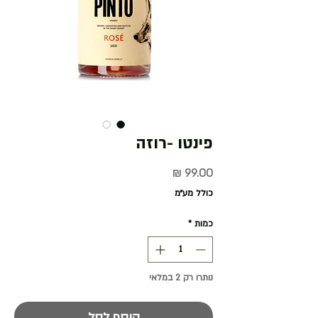
פינטו -רוזה
מחיר
כולל מע״מ
כמות
*
נותרו רק 2 במלאי
הוסף לסל