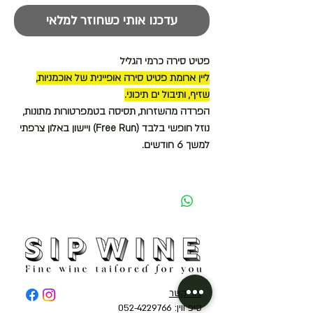
עדכנו אותי כשחוזר למלאי
פטיט סירה כרמי הגליל
ליין ארומת פטיט סירה אופיינית של אוכמניות,
שזיף, ותיבול ים תיכוני.
הפרדה מהשזרות, תסיסה בטמפרטורות מתונות,
נוזל חופשי בלבד (Free Run) ויישון באלון צרפתי
למשך 6 חודשים.
צור קשר
סיפ ווין: 052-4229766