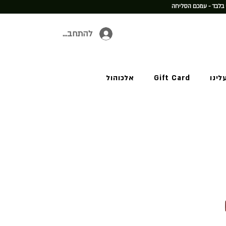
 בלבד - עמכם הסליחה
להתחברות
לינו
Gift Card
אלכוהול