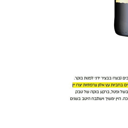
ם נבצרו בבציר ידני לפנות בוקר.
שים בחביות עץ אלון צרפתיות יצרו יין
יף בשל ופטל, ברקע בוקה של טבק
וכה. היין ימשיך וישתבח היטב בשנים