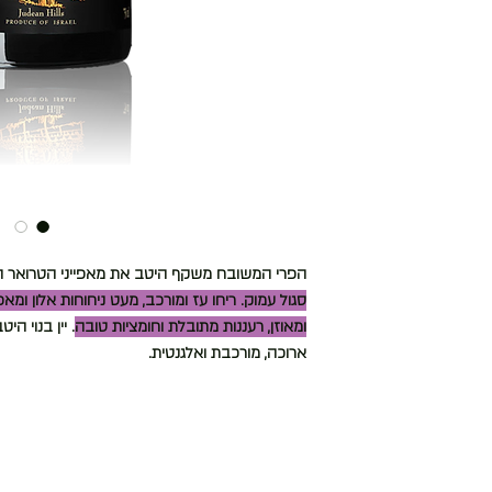
הפרי המשובח משקף היטב את מאפייני הטרואר הטב
סגול עמוק. ריחו עז ומורכב, מעט ניחוחות אלון ומא
ומאוזן, רעננות מתובלת וחומציות טובה
. יין בנוי ה
ארוכה, מורכבת ואלגנטית.