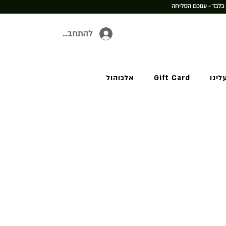
 בלבד - עמכם הסליחה
להתחברות
לינו
Gift Card
אלכוהול