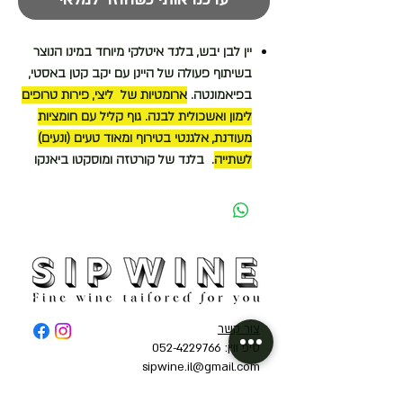
יין לבן יבש, בלנד איטלקי מיוחד במינו הנוצר
בשיתוף פעולה של היינן עם יקב קטן באסטי,
בפיאמונטה
.
ארומטיות של ליצי, פירות טרופים
לימון ואשכולית לבנה. גוף קליל עם חומציות
מעודנת, אלגנטי בטירוף ומאוד טעים (ונעים)
לשתייה
. בלנד של קורטזה ומוסקטו ביאנקו
צור קשר
סיפ ווין: 052-4229766
sipwine.il@gmail.com
אודות