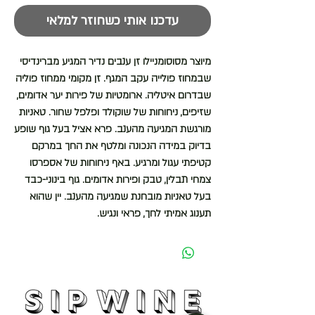
עדכנו אותי כשחוזר למלאי
מיוצר מסוסומניילו זן ענבים נדיר המגיע מברינדיסי
שבמחוז פולייה עקב המגף. זן מקומי ממחוז פוליה
שבדרום איטליה.
ארומטיות של פירות יער אדומים,
שזיפים, ניחוחות של שוקולד ופלפל שחור. טאניות
מורגשת המגיעה מהענב. פרא אציל בעל גוף שופע
בדיוק במידה הנכונה ומלטף את החך במרקם
קטיפתי עגול ומרגיע. באף ניחוחות של אספרסו
צמחי תבלין, טבק ופירות אדומים. גוף בינוני-כבד
בעל טאניות מובחנת שמגיעה מהענב.
יין שהוא
תענוג אמיתי לחך, פראי ונגיש.