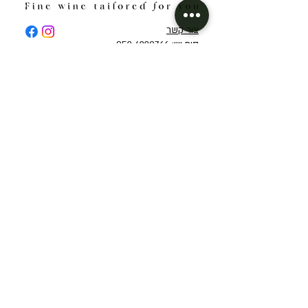
צור קשר
סיפ ווין: 052-4229766
sipwine.il@gmail.com
אודות
מועדון חברים
תקנון אתר ומדיניות פרטיות
קיצורי דרך
יינות לפי ארצות
יינות אדומים
אוסטרליה
יינות רוזה
איטליה
יינות לבנים
ארגנטינה
המומלצים שלנו לעכשיו
ארצות הברית
מיוחדים
יוון
מנוי יין
ישראל
שובר יין מתנה (Gift Card)
מרוקו
ניו זילנד
יקב פלטר
ספרד