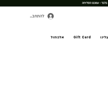
 בלבד - עמכם הסליחה
להתחברות
לינו
Gift Card
אלכוהול