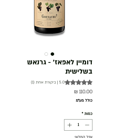
דומיין לאפאז' - גרנאש
בשלישית
ng is 5.0 out of five stars based on 1 review
5.0 | ביקורת אחת (1)
מחיר
כולל מע״מ
כמות
*
אזל המלאי