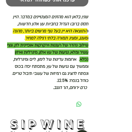
שנין בלאן הוא מהזנים המצטיינים במדבר. היין
תסס ברובו הגדול בחביות עץ אלון חדשות,
ו
התוצאה היא יין בעל גוף מרשים ביותר, מהנה
ומענג, ומציג תמורה בלתי רגילה למחיר
.
שילוב נהדר של רעננות וירקרקות אופיינית לזן, וגוף
עשיר ומלא, נגיעות של עץ אלון, מינרליות ואיזון
נפלא
. ארומות עדינות של לימון, ליים ומינרליות,
וממשיך עם נגיעות של עץ, מתפתח יפה בכוס
ונפתח להציג גם רמיזות של עשבי תיבול טריים.
כוהל בנפח: 12.5%.
כרם ירוחם, הר הנגב.