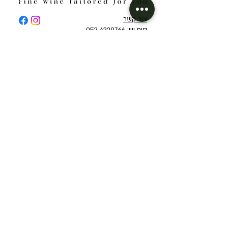
צור קשר
סיפ ווין: 052-4229766
sipwine.il@gmail.com
אודות
מועדון חברים
תקנון אתר ומדיניות פרטיות
קיצורי דרך
יינות לפי ארצות
יינות אדומים
אוסטרליה
יינות רוזה
איטליה
יינות לבנים
ארגנטינה
המומלצים שלנו לעכשיו
ארצות הברית
מיוחדים
יוון
מנוי יין
ישראל
שובר יין מתנה (Gift Card)
מרוקו
ניו זילנד
יקב פלטר
ספרד
יקב פינטו
פורטוגל