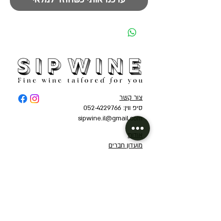
צור קשר
סיפ ווין: 052-4229766
sipwine.il@gmail.com
אודות
מועדון חברים
תקנון אתר ומדיניות פרטיות
קיצורי דרך
יינות לפי ארצות
יינות אדומים
אוסטרליה
יינות רוזה
איטליה
יינות לבנים
ארגנטינה