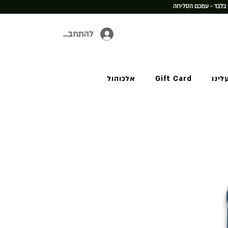
 בלבד - עמכם הסליחה
להתחברות
לינו
Gift Card
אלכוהול