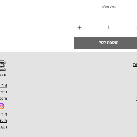
כולל מע״מ
הוספה לסל
ות
צור 
סיפ ווין: 66
.com
אודו
מועד
תקנו