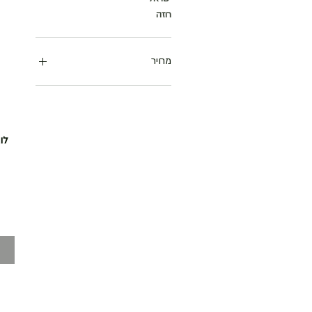
רוזה
מחיר
לו