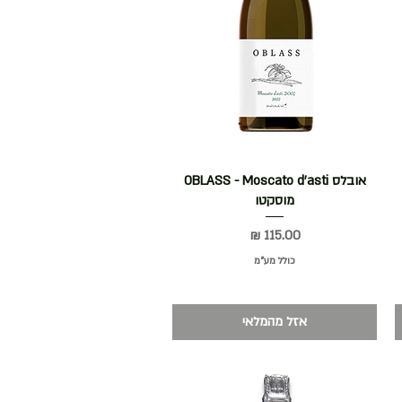
תצוגה מהירה
אובלס OBLASS - Moscato d’asti
מוסקטו
מחיר
כולל מע״מ
אזל מהמלאי