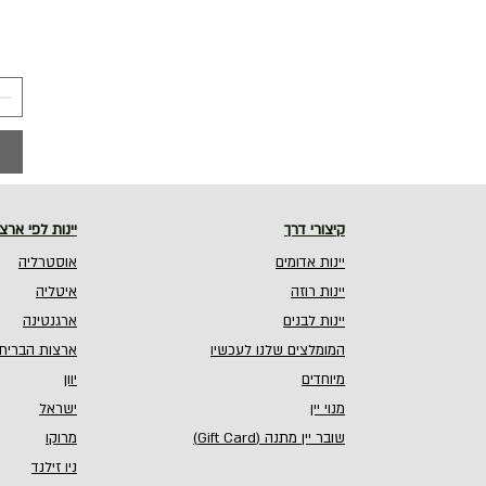
קיצורי דרך
יינות לפי ארצ
יינות אדומים
אוסטרליה
יינות רוזה
איטליה
יינות לבנים
ארגנטינה
המומלצים שלנו לעכשיו
ארצות הברית
מיוחדים
יוון
מנוי יין
ישראל
שובר יין מתנה (Gift Card)
מרוקו
ניו זילנד